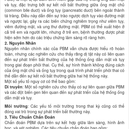
và tụy, đặc trưng bởi sự kết nối bất thường giữa ống mật chủ
(common bile duct) và ống tụy (pancreatic duct) bên ngoài thành
tá tràng. Điều này dẫn đến sự trào ngược dịch tụy vào đường mật
và ngược lại, gây ra các biến chứng nghiêm trọng như viêm tụy,
viêm đường mật, và ung thư đường mật. PBM có thể xuất hiện ở
cả trẻ em và người lớn, nhưng ở trẻ em, bệnh thường được phát
hiện sớm hơn do các triệu chứng lâm sàng rõ ràng hơn.
2. Nguyên Nhân
Nguyên nhân chính xác của PBM vẫn chưa được hiểu rõ hoàn
toàn, nhưng các nghiên cứu cho thấy rằng dị tật này có liên quan
đến sự phát triển bất thường của hệ thống ống dẫn mật và tụy
trong giai đoạn phôi thai. Cụ thể, sự hình thành không đúng cách
của ống mật chủ và ống tụy trong quá trình phát triển phôi thai có
thể dẫn đến sự kết nối bất thường giữa hai hệ thống này.
Một số yếu tố nguy cơ có thể bao gồm:
Di truyền
: Một số nghiên cứu cho thấy có sự liên quan giữa PBM
và các đột biến gen liên quan đến sự phát triển của hệ thống ống
dẫn mật và tụy.
Môi trường
: Các yếu tố môi trường trong thai kỳ cũng có thể
đóng vai trò trong sự phát triển bất thường này.
3. Tiêu Chuẩn Chẩn Đoán
Chẩn đoán PBM dựa trên sự kết hợp giữa lâm sàng, hình ảnh
học, và xét nghiệm. Các tiêu chuẩn chẩn đoán bao gồm: