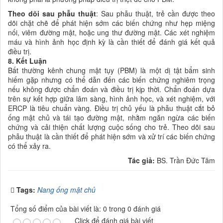
Theo dõi sau phẫu thuật
: Sau phẫu thuật, trẻ cần được theo
dõi chặt chẽ để phát hiện sớm các biến chứng như hẹp miệng
nối, viêm đường mật, hoặc ung thư đường mật. Các xét nghiệm
máu và hình ảnh học định kỳ là cần thiết để đánh giá kết quả
điều trị.
8. Kết Luận
Bất thường kênh chung mật tụy (PBM) là một dị tật bẩm sinh
hiếm gặp nhưng có thể dẫn đến các biến chứng nghiêm trọng
nếu không được chẩn đoán và điều trị kịp thời. Chẩn đoán dựa
trên sự kết hợp giữa lâm sàng, hình ảnh học, và xét nghiệm, với
ERCP là tiêu chuẩn vàng. Điều trị chủ yếu là phẫu thuật cắt bỏ
ống mật chủ và tái tạo đường mật, nhằm ngăn ngừa các biến
chứng và cải thiện chất lượng cuộc sống cho trẻ. Theo dõi sau
phẫu thuật là cần thiết để phát hiện sớm và xử trí các biến chứng
có thể xảy ra.
Tác giả:
BS. Trần Đức Tâm
Tags:
Nang ống mật chủ
Tổng số điểm của bài viết là: 0 trong 0 đánh giá
Click để đánh giá bài viết