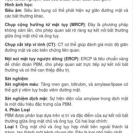
Hình ảnh học
:
Siêu âm
: Siêu âm bụng có thể phát hiện sự giãn đường mật và
các bất thường khác.
Chụp cộng hưởng từ mật tụy (MRCP)
: Đây là phương pháp
không xâm lấn, cho phép quan sát rõ ràng sự kết nối bất thường
giữa ống mật chủ và ống tụy.
Chụp cắt lớp vi tính (CT)
: CT có thể giúp đánh giá mức độ giãn
đường mật và các biến chứng liên quan.
Nội soi mật tụy ngược dòng (ERCP)
: ERCP là tiêu chuẩn vàng
để chẩn đoán PBM, cho phép quan sát trực tiếp sự kết nối bất
thường và có thể can thiệp điều trị.
Xét nghiệm
:
Xét nghiệm máu
: Tăng men gan, bilirubin, và amylase/lipase có
thể gợi ý viêm tụy hoặc viêm đường mật.
Xét nghiệm dịch mật
: Sự hiện diện của amylase trong dịch mật
là một dấu hiệu đặc trưng của PBM.
4. Phân Loại
PBM được phân loại dựa trên vị trí và đặc điểm của sự kết nối bất
thường giữa ống mật chủ và ống tụy. Có hai loại chính:
Loại I
: Ống mật chủ và ống tụy hợp nhất bên ngoài thành tá
tràng, tạo thành một kênh chung dài. Đây là loại phổ biến nhất.