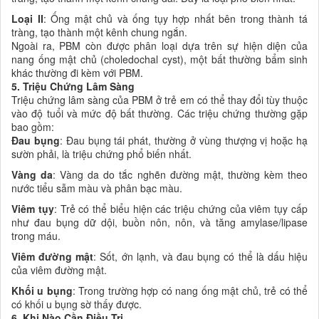
Loại II
: Ống mật chủ và ống tụy hợp nhất bên trong thành tá
tràng, tạo thành một kênh chung ngắn.
Ngoài ra, PBM còn được phân loại dựa trên sự hiện diện của
nang ống mật chủ (choledochal cyst), một bất thường bẩm sinh
khác thường đi kèm với PBM.
5. Triệu Chứng Lâm Sàng
Triệu chứng lâm sàng của PBM ở trẻ em có thể thay đổi tùy thuộc
vào độ tuổi và mức độ bất thường. Các triệu chứng thường gặp
bao gồm:
Đau bụng
: Đau bụng tái phát, thường ở vùng thượng vị hoặc hạ
sườn phải, là triệu chứng phổ biến nhất.
Vàng da
: Vàng da do tắc nghẽn đường mật, thường kèm theo
nước tiểu sẫm màu và phân bạc màu.
Viêm tụy
: Trẻ có thể biểu hiện các triệu chứng của viêm tụy cấp
như đau bụng dữ dội, buồn nôn, nôn, và tăng amylase/lipase
trong máu.
Viêm đường mật
: Sốt, ớn lạnh, và đau bụng có thể là dấu hiệu
của viêm đường mật.
Khối u bụng
: Trong trường hợp có nang ống mật chủ, trẻ có thể
có khối u bụng sờ thấy được.
6. Khi Nào Cần Điều Trị